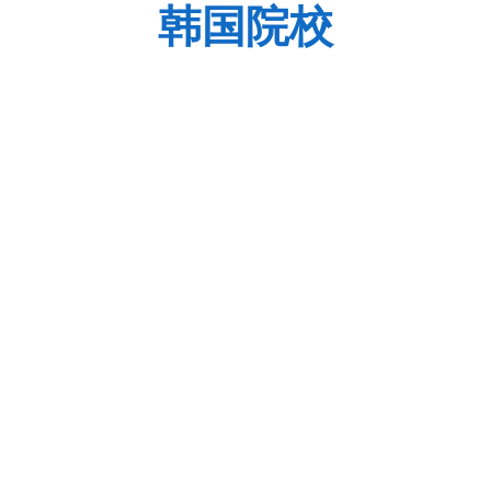
韩国院校
庆熙大学
延
庆熙大学logo庆熙大学简介庆熙大学(경희대학교，
延世
KyungHee Univer···
于··